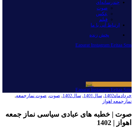
چندرسانه‌ای
صوت
عکس
فیلم
ارتباط آنی با ما
پخش زنده
Eaparat
Instagram
Eeitaa
Sms
منو
Eaparat
Instagram
Eeitaa
Sms
خردادماه1402
,
سال1401
,
سال1402
,
صوت
,
صوت نمازجمعه
,
نمازجمعه اهواز
صوت | خطبه های عبادی سیاسی نماز جمعه
اهواز | 1402