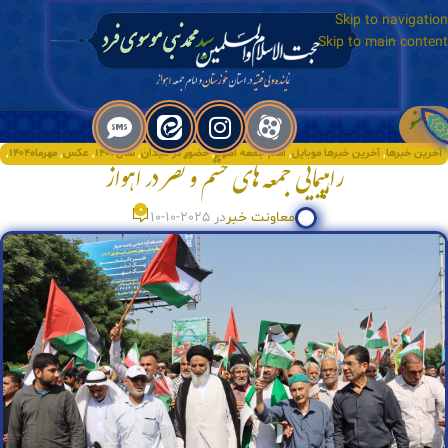
Skip to navigation
Skip to main content
منو
آخرین خبرها
,
آخرین خبرها موبایل
,
امام جمعه اهواز
,
حضور در میدان
,
سال۱۴۰۴
,
عکس
,
مهرماه۱۴۰۴
,
راهپیمایی جمعه های خشم و نصر در اهواز
ویژه
0
معاونت خبر
در 2025-10-10