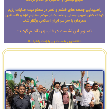
راهپیمایی جمعه های خشم و نصر در محکومیت جنایات رژیم
کودک کش صهیونیستی و حمایت از مردم مظلوم غزه و فلسطین
همزمان با سراسر ایران اسلامی برگزار شد.
تصاویر این نشست در قاب زیر تقدیم گردید:
⏩⏩تصاویر را به سمت چپ یا راست بکشید⏪⏪