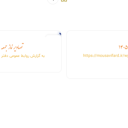
03
تصاویر نماز جمعه اهو
جولای
به های عبادی سیاسی نماز جمعه اهواز ۰۹ مردادماه ۱۴۰۵ https://mousavifard.ir/wp-
به گزارش روابط عمومی دفتر نم