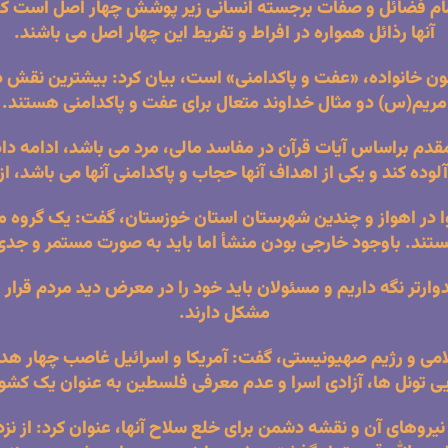
ت: تمام فضائل و صفات برجسته انسانی زیر پوشش چهار اصل اس
آنها رذائل همواره در افراط و تفریط این چهار اصل می باشند.
کانون خانواده، «عفت و پاکدامنی» است، بیان کرد: بیشترین نق
مریم(س) دو مثال خداوند متعال برای عفت و پاكدامنی هستند.
 مقدم براساس آیات قرآن در مفاسد مالی، مرد می باشد، ادامه د
لوده کند و یکی از اهداف آنها حجاب و پاکدامنی آنها می باشد، ا
 اهواز و چندین شهرستان استان خوزستان، گفت: یک گروه مخص
ند. باوجود خارجی بودن منشأ اما باید به صورت مستمر و جدی آ
یدوارتر نگه‌ داریم و مسئولان باید خود را در معرض دید مردم قر
مشکل دارند.
ی و رژیم صهیونیستی، گفت: آمریکا و اسرائیل غاصب چهار هدف د
یی تونل ها، آزادی اسرا و عدم معرفی فلسطین به عنوان یک کشور
یروهای آن و نقشه دشمن برای خلع سلاح آنها، عنوان کرد: از ن