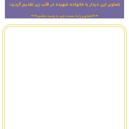
تصاویر این دیدار با خانواده شهیده در قاب زیر تقدیم گردید:
⏩⏩تصاویر را به سمت چپ یا راست بکشید⏪⏪