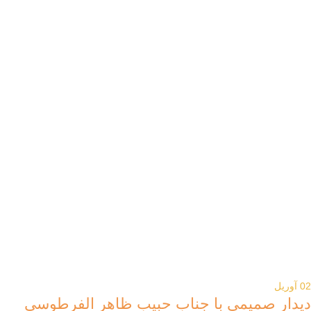
02
آوریل
دیدار صمیمی با جناب حبیب ظاهر الفرطوسی