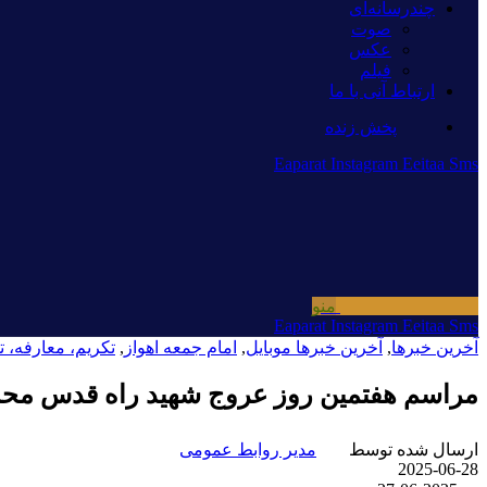
چندرسانه‌ای
صوت
عکس
فیلم
ارتباط آنی با ما
پخش زنده
Eaparat
Instagram
Eeitaa
Sms
منو
Eaparat
Instagram
Eeitaa
Sms
آخرین خبرها
,
آخرین خبرها موبایل
,
امام جمعه اهواز
,
تکریم، معارفه، ت
مراسم هفتمین روز عروج شهید راه قدس محم
ارسال شده توسط
مدیر روابط عمومی
2025-06-28