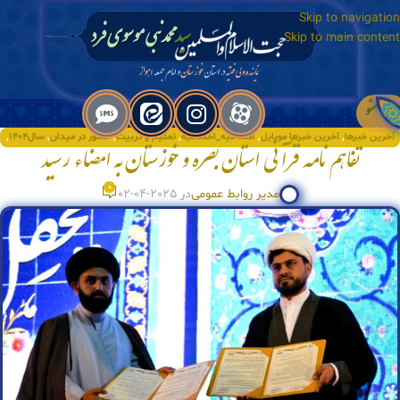
Skip to navigation
Skip to main content
منو
آخرین خبرها
,
آخرین خبرها موبایل
,
افتتاحیه_اختتامیه
,
تعلیم و تربیت
,
حضور در میدان
,
سال۱۴۰۴
,
تفاهم نامه قرآنی استان بصره و خوزستان به امضاء رسید
سبک زندگی
,
عکس
,
فروردین‌ماه۱۴۰۴
,
قرآن و عترت
,
همایش
,
ویژه
0
مدیر روابط عمومی
در 2025-04-02