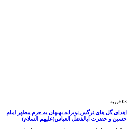
03
فوریه
اهدای گل های نرگس نوبرانه بهبهان به حرم مطهر امام
حسین و حضرت ابالفضل العباس(علیهم السلام)