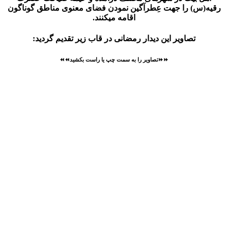
رقیه(س) را جهت عِطرآگین نمودن فضای معنوی مناطق گوناگون
اقامه میکنند.
تصاویر این دیدار رمضانی در قاب زیر تقدیم گردید:
⏩⏩تصاویر را به سمت چپ یا راست بکشید⏪⏪