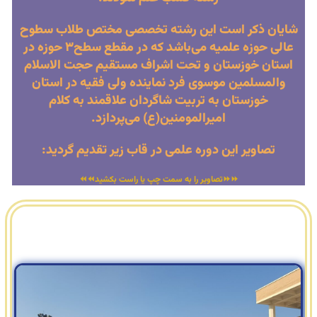
شایان ذکر است این رشته تخصصی مختص طلاب سطوح
عالی حوزه علمیه می‌باشد که در مقطع سطح۳ حوزه در
استان خوزستان و تحت اشراف مستقیم حجت الاسلام
والمسلمین موسوی فرد نماینده ولی فقیه در استان
خوزستان به تربیت شاگردان علاقمند به کلام
امیرالمومنین(ع) می‌پردازد.
تصاویر این دوره علمی در قاب زیر تقدیم گردید:
⏩⏩تصاویر را به سمت چپ یا راست بکشید⏪⏪