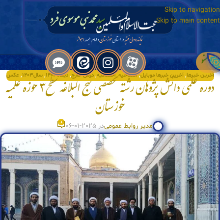
Skip to navigation
Skip to main content
منو
آخرین خبرها
,
آخرین خبرها موبایل
,
افتتاحیه_اختتامیه
,
درس خارج
,
دیماه۱۴۰۳
,
سال۱۴۰۳
,
عکس
دوره علمی دانش پژوهان رشته تخصصی نهج البلاغه سطح۳ حوزه علمیه
خوزستان
0
مدیر روابط عمومی
در 2025-01-06