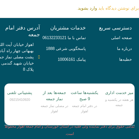
برای نوشتن دیدگاه باید
وارد بشوید
.
دسترسی سریع
خدمات مشتریان
آدرس دفتر امام
جمعه
صفحه اصلی
تماس با ما 06132233121
اهواز خیابان آیت الله
درباره ما
پاسخگویی شرعی 1888
بهبهانی چهار راه آباد
پشت مصلی نماز جم
خطبه‌ها
پیامک 10006161
خیابان شهید گندمی
پلاک 8
میز خدمت اداری
یکشنبه‌ها ساعت
جمعه‌ها بعد از
پشتیبانی تلفنی
9 صبح
نماز جمعه
هر هفته در یکشنبه و
09215410920
جمعه
در دفتر امام جمعه
در مصلی نماز جمعه
اهواز
اهواز
تمامی حقوق برای دفتر نماینده ولی فقیه در استان خوزستان و امام جمعه اهواز محفوظ
است.