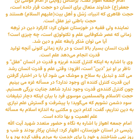
امام جمعه اهواز گفت: براساس روایتی از امام موسی بن
جعفر(ع) خداوند متعال برای انسان دو حجت قرار داده است،
حجت ظاهری که انبیاء، رُسُل و أهل بیت(علیهم السلام) هستند و
حجت باطنی نیز عقل است.
نماینده ولی فقیه در خوزستان عنوان کرد: کارکرد دین در بُرهِه
زمانی که عصر شکوفایی علم و تکنولوژی است، چه چیزی است؟
آیا می توان مُنکِر رابطه علم و دین شد.
قدرت انسان بسیار بالا است و در بازه زمانی کنونی آنچه تولید
قدرت انجام می‌دهد علم است.
وی با اشاره به اینکه کنترل کننده غریزه و قدرت در انسان‌ "عقل" و
ناظر بر او نیز "دین" است، افزود: وقتی علم و قدرت انسان رشد
می کند و تبدیل به سلاح و موشک می شود آیا با در اختیار گرفتن
این قدرت کنترل کننده ای وجود ندارد؟ در مسأله غزه می بینیم
چون کنترل کننده‌ی قدرت وجود ندارد شاهد جنایت بزرگی هستیم.
حجت الاسلام والمسلمین موسوی فرد با بیان اینکه دچار تبلیغات
سوء دشمن نشویم که می‌گوید؛ با پیشرفت و گسترش علم نیازی
به دین نداریم، گفت: کدام دین و مکتبی به اندازه اسلام به مسأله
علم اهمیت و بها داده است.
امام جمعه اهواز با اشاره به نگاه و حضور متعدد شهید آیت الله
رئیسی در استان خوزستان، اظهار کرد: ایشان پرکار بودند و شب و
روز نمی شناختند و خود را برای خدمت به مردم وقف کرده بود و با