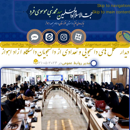
Skip to navigation
Skip to main content
منو
آخرین خبرها
,
آخرین خبرها موبایل
,
جلسات
,
حضور در میدان
,
خرداد۱۴۰۳
,
دیدارها
,
سال۱۴۰۳
,
عکس
,
دیدار تشکل های دانشجویی و تعدادی از دانشجویان دانشگاه آزاد اهواز
ویژه
0
مدیر روابط عمومی
در 2024-05-21