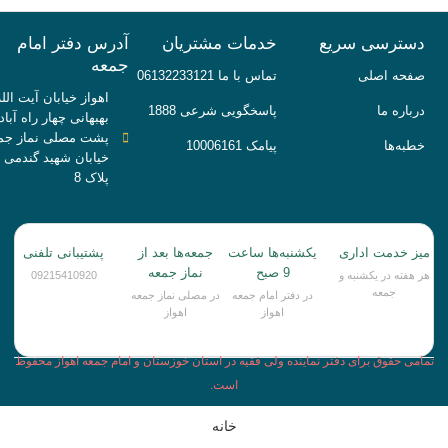
دسترسی سریع
خدمات مشتریان
آدرس دفتر امام
جمعه
صفحه اصلی
تماس با ما 06132233121
اهواز خیابان آیت الله
درباره ما
پاسخگویی شرعی 1888
بهبهانی چهار راه آباد
پشت مصلی نماز جم
خطبه‌ها
پیامک 10006161
خیابان شهید گندمی
پلاک 8
میز خدمت اداری
یکشنبه‌ها ساعت
جمعه‌ها بعد از
پشتیبانی تلفنی
9 صبح
نماز جمعه
هر هفته در یکشنبه و
09215410920
جمعه
در دفتر امام جمعه
در مصلی نماز جمعه
اهواز
اهواز
تمامی حقوق برای دفتر نماینده ولی فقیه در استان خوزستان و امام جمعه اهواز محفوظ
است.
خانه