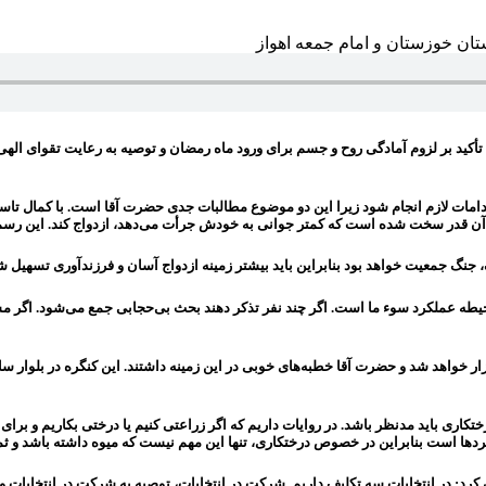
کید بر لزوم آمادگی روح و جسم برای ورود ماه رمضان و توصیه به رعایت تقوای الهی ا
دامات لازم انجام شود زیرا این دو موضوع مطالبات جدی حضرت آقا است. با کمال تا
لط، آن قدر سخت شده است که کمتر جوانی به خودش جرأت می‌دهد، ازدواج کند. این 
جنگ جمعیت خواهد بود بنابراین باید بیشتر زمینه ازدواج آسان و فرزندآوری تسهیل ش
 حیطه عملکرد سوء ما است. اگر چند نفر تذکر دهند بحث بی‌حجابی جمع می‌شود. اگر مس
ینده کنگره ملی ۲۴ هزار شهید در خوزستان برگزار خواهد شد و حضرت آقا خطبه‌های خوبی در این زمینه داشتند.
کاری باید مدنظر باشد. در روایات داریم که اگر زراعتی کنیم یا درختی بکاریم و برای
دها است بنابراین در خصوص درختکاری، تنها این مهم نیست که میوه داشته باشد و ثمره
رد: در انتخابات سه تکلیف داریم. شرکت در انتخابات، توصیه به شرکت در انتخابات و 