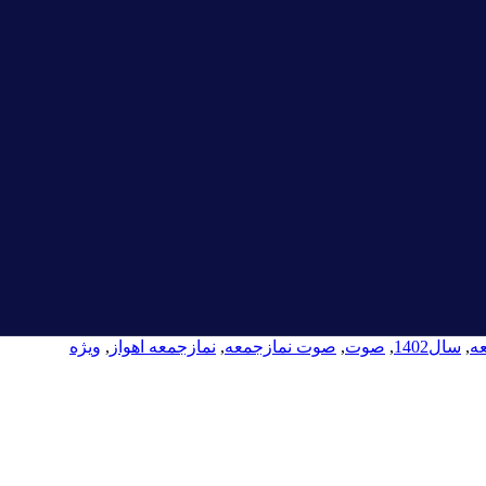
عه
,
سال1402
,
صوت
,
صوت نمازجمعه
,
نمازجمعه اهواز
,
ویژه