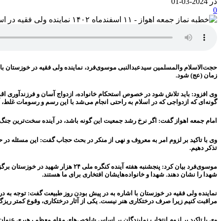
در 2024-03-01
0
حجت‌الاسلام والمسلمین سیدعبدالنبی موسوی‌فرد، نماینده ولی فقیه در خوزستان با تأ
زمان (عج) شود.
وی افزود: باید تلاش شود در خصوص استحکام خانواده، ازدواج آسان و فرزندآوری اق
گونه‌ای که ازدواجی که در اسلام به راحتی انجام می‌شد با این رسم و رسومات غ
امام جمعه اهواز گفت: اگر نرخ رشد جمعیت این گونه باشد، در آینده سخت‌ترین جنگ، 
وی با تاکید بر لزوم امر به معروف و نهی از منکر در بحث حجاب گفت: این مسئله در
تذکر دهیم.
موسوی‌فرد بیان کرد: پنجشنبه هفته آ
شهدا را نشان دهند. شهدا و خانواده‌هایشان افتخاری برای ما هستند.
نماینده ولی فقیه در خوزستان با اشاره به در پیش بودن روز طبیعت گفت: توجه به درخت
مراقبت کنیم زیرا صرف درختکاری هنر نیست. یکی از آثار درختکاری، وقوع کمتر ریزگر
وی با تاکید بر لزوم انتخاب نمایندگان بر اساس شاخص‌های مقام معظم رهبری عنوان ک