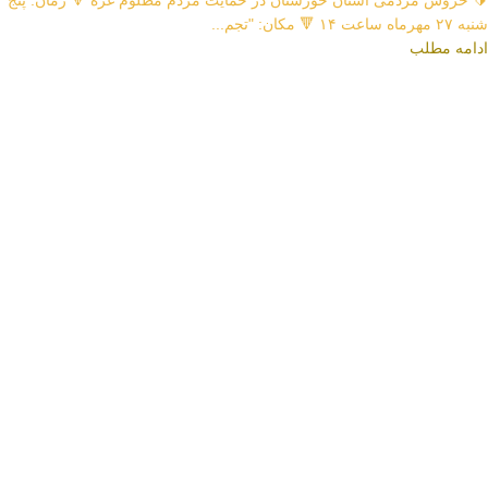
🔰 خروش مردمی استان خوزستان در حمایت مردم مظلوم غزه 🔻 زمان: پنج
شنبه ۲۷ مهرماه ساعت ۱۴ 🔻 مکان: "تجم...
ادامه مطلب