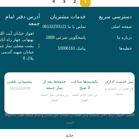
4
3
2
1
دسترسی سریع
خدمات مشتریان
آدرس دفتر امام
جمعه
صفحه اصلی
تماس با ما 06132233121
اهواز خیابان آیت الله
درباره ما
پاسخگویی شرعی 1888
بهبهانی چهار راه آباد
پشت مصلی نماز جم
خطبه‌ها
پیامک 10006161
خیابان شهید گندمی
پلاک 8
میز خدمت اداری
یکشنبه‌ها ساعت
جمعه‌ها بعد از
پشتیبانی تلفنی
9 صبح
نماز جمعه
هر هفته در یکشنبه و
09215410920
جمعه
در دفتر امام جمعه
در مصلی نماز جمعه
اهواز
اهواز
تمامی حقوق برای دفتر نماینده ولی فقیه در استان خوزستان و امام جمعه اهواز محفوظ
است.
خانه