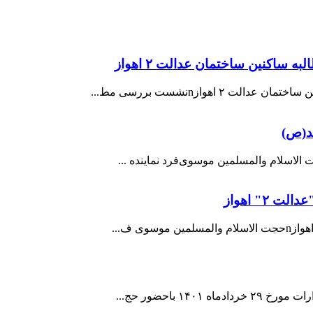
اکنین ساختمان عدالت ۲ اهواز
مد(ص)
۲" اهواز