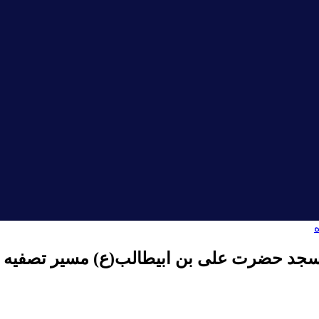
مسجد حضرت علی بن ابیطالب(ع) مسیر تصفیه ق