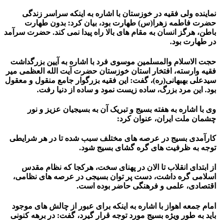
نماینده ولی فقیه در خوزستان با اشاره به اینکه سراسر زندگی
حضرت فاطمه زهرا(س) طهارت بود، بیان کرد: بدون طهارت
باطن، هرگز انسان به مقام های بالا راه پیدا نمی کند. حضرت سرآمد
در طهارت بود.
حجت الاسلام والمسلمین موسوی فرد با اشاره به آیین بزرگداشت
فقیه وارسته، افتخار استان خوزستان حضرت آیت الله العظمی میر
سیدعلی بهبهانی(ره)، گفت: این فقیه بزرگوار جامع منقول و معقول
بود. این مرد بزرگ، ساده زیست نمود و ساده از دنیا رفت.
وی با اشاره به هفته بسیج و تبریک آن به بسیجیان عزیز و نور
چشمان ملت ایران، عنوان کرد:
کارآمدی بسیج در عرصه های مختلف سبب شده تا در هر شرایطی
توجه به ظرفیت های گره گشای بسیج شود.
از ابتدای انقلاب تا الان در پهنای سخت، هرکجا که نظام مقدس
اسلامی گره داشت، دست پر توان بسیجی در عرصه های نظامی،
اقتصادی، علمی و فرهنگی حاضر بوده است.
امام جمعه اهواز با اشاره به اینکه برای عبور از چالش های موجود
باید به طور ویژه بسیج مورد توجه قرار گیرد، گفت: در برهه کنونی