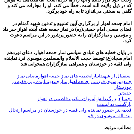
که در ذیل ولایت الله است، خطا می کند، او را مجازات می کند و
گاهی به سختی می‌اندازد تا به راه خود برگرد.
امام جمعه اهواز از برگزاری آیین تشییع و تدفین شهید گمنام در
فضای مصلی امام خمینی(ره) در نماز جمعه هفته آینده اهواز خبر داد
و مؤمنین و نمازگزاران را به حضور پرشور در این مراسم دعوت
کرد.
در پایان خطبه های عبادی سیاسی نماز جمعه اهواز، دعای نوزدهم
امام سجاد(ع) توسط حجت الاسلام والمسلمین موسوی فرد نماینده
ولی فقیه در خوزستان و همراهی نمازگزاران همخوانی شد.
استقبال از شهیدان
باران
خطبه های نماز جمعه اهواز
مصلی نماز
جمعه
موسوی فرد
نماز جمعه اهواز
نمازجمعه
نماینده ولی فقیه در
خوزستان
جدیدتر
اجتماع بزرگ دانش‌آموزان مکتب فاطمی در اهواز
بازگشت به لیست
قدیمی‌تر
حضور نماینده ولی فقیه در خوزستان در مراسم ارتحال
آیت الله موسوی در قم
مطالب مرتبط