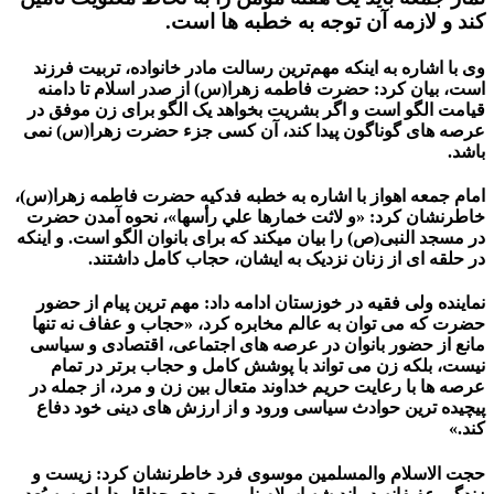
کند و لازمه آن توجه به خطبه ها است.
وی با اشاره به اینکه مهم‌ترین رسالت مادر خانواده، تربیت فرزند
است، بیان کرد: حضرت فاطمه زهرا(س) از صدر اسلام تا دامنه
قیامت الگو است و اگر بشریت بخواهد یک الگو برای زن موفق در
عرصه های گوناگون پیدا کند، آن کسی جزء حضرت زهرا(س) نمی
باشد.
امام جمعه اهواز با اشاره به خطبه فدکیه حضرت فاطمه زهرا(س)،
خاطرنشان کرد: «و لاثت خمارها علي رأسها»، نحوه آمدن حضرت
در مسجد النبی(ص) را بیان میکند که برای بانوان الگو است. و اینکه
در حلقه ای از زنان نزدیک به ایشان، حجاب کامل داشتند.
نماینده ولی فقیه در خوزستان ادامه داد: مهم ترین پیام از حضور
حضرت که می توان به عالم مخابره کرد، «حجاب و عفاف نه تنها
مانع از حضور بانوان در عرصه های اجتماعی، اقتصادی و سیاسی
نیست، بلکه زن می تواند با پوشش کامل و حجاب برتر در تمام
عرصه ها با رعایت حریم خداوند متعال بین زن و مرد، از جمله در
پیچیده ترین حوادث سیاسی ورود و از ارزش های دینی خود دفاع
کند.»
حجت الاسلام والمسلمین موسوی فرد خاطرنشان کرد: زیست و