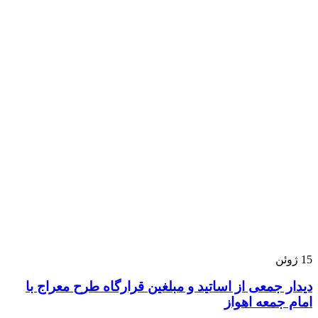
15
ژوئن
دیدار جمعی از اساتید و مبلغین قرارگاه طرح معراج با
امام جمعه اهواز