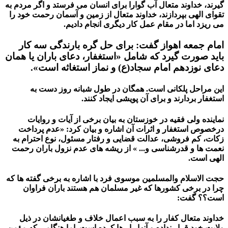
گیرند، خداوند متعال آب گوارا برای انسان می فرستد و اگر مردم به
تقوای الهی بپردازند، خداوند متعال از زمین و آسمان رحمت خود را
می ریزد اما در مقام عمل کار دیگری انجام دادیم.
امام جمعه اهواز گفت: برای حل گره بارندگی سه کار
باید صورت گیرد که شامل «استغفار، دعای باران یا همان
دعای نوزدهم امام سجاد(ع) و نماز استغاثه است».
این مراحل پلکانی است. همگان در طول شبانه روز دست به
استغفار بردارند و برای آن پویشی ایجاد کنند.
نماینده ولی فقیه در خوزستان به بیان برخی از آیات و روایات
درخصوص استغفار و اثرات آن اشاره و بیان کرد: «عدم پرداخت
زکات، کم فروشی، عدالت قضایی و رفتار مسئول، نوع احترام به
نعمت ها و قدرشناسی و... » از ریشه های عدم نزول باران رحمت
الهی است.
حجت الاسلام والمسلمین موسوی فرد با اشاره به برخی گفته ها که
چرا در برخی کشورها که غیر مسلمان هم هستند باران فراوان
است؟؟ گفت:
خداوند متعال کفار را به سبب اعمال خلاف و طغیانشان در ذیل
ولایت خود قرار نداده و آنها را رها کرده است. اما هنگامی که مؤمن