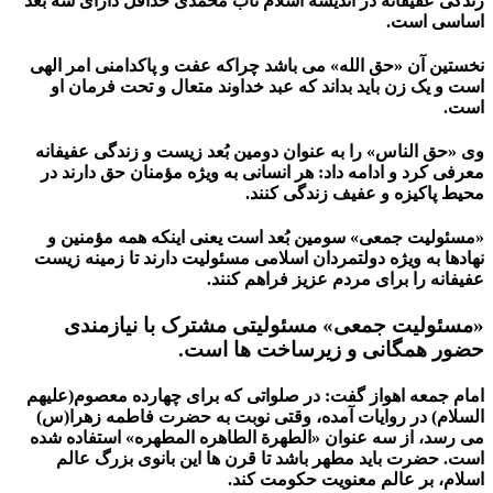
زندگی عفیفانه در اندیشه اسلام ناب محمدی حداقل دارای سه بُعد
اساسی است.
نخستین آن «حق الله» می باشد چراکه عفت و پاکدامنی امر الهی
است و یک زن باید بداند که عبد خداوند متعال و تحت فرمان او
است.
وی «حق الناس» را به عنوان دومین بُعد زیست و زندگی عفیفانه
معرفی کرد و ادامه داد: هر انسانی به ویژه مؤمنان حق دارند در
محیط پاکیزه و عفیف زندگی کنند.
«مسئولیت جمعی» سومین بُعد است یعنی اینکه همه مؤمنین و
نهادها به ویژه دولتمردان اسلامی مسئولیت دارند تا زمینه زیست
عفیفانه را برای مردم عزیز فراهم کنند.
«مسئولیت جمعی» مسئولیتی مشترک با نیازمندی
حضور همگانی و زیرساخت ها است.
امام جمعه اهواز گفت: در صلواتی که برای چهارده معصوم(علیهم
السلام) در روایات آمده، وقتی نوبت به حضرت فاطمه زهرا(س)
می رسد، از سه عنوان «الطهرة الطاهره المطهره» استفاده شده
است. حضرت باید مطهر باشد تا قرن ها این بانوی بزرگ عالم
اسلام، بر عالم معنویت حکومت کند.