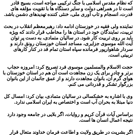
که نظام مقدس اسلامی با جنگ ترکیبی مواجه است، بسیج قادر
است تا در همراهی دولت و سایر دستگاه ها با تقویت مؤلفه های
قدرت، انسجام و تاب آوری ملی، خنثی کننده تهدیدهای دشمن باشد.
نماینده ولی فقیه در خوزستان ادامه داد: رهبرمعظم انقلاب در بحث
تربیت، نمایندگان خود در استان ها را مخاطب قرار دادند که ویژه
باید بر روی تربیت کار شود. در سالیان متمادی، به دست پر توان
آیت الله موسوی جزایری، مساجد استان خوزستان رونق دارند و
سردار شاهوارپور فرمانده سپاه استان تمام قد در کنار کارهای
تربیتی است.
حجت الاسلام والمسلمین موسوی فرد تصریح کرد: امروزه حجاب
برتر و چادر برای یک زن مجاهدت است آن هم در استان خوزستان با
هوای گرم آن، بانوان مجاهدت دارند و از عمق جانمان از این بانوان
بزرگوار تشکر و قدردانی می کنم.
وی با اشاره به خشکسالی در سالیان متمادی، بیان کرد: امسال کل
دنیا مبتلا به بحران آب است و اختصاص به ایران اسلامی ندارد.
براساس آیات قرآن کریم و روایات، اگر بلایی در جامعه وجود دارد
نتیجه اعمال انسان ها است.
اگر بشریت در طریق ولایت و اطاعت فرمان خداوند متعال قرار