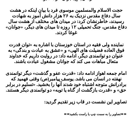
حجت الاسلام والمسلمین موسوی فرد با بیان اینکه در هشت
سال دفاع مقدس نزدیک به ۲۶ هزار دانش آموز به شهادت
رسیدند، خاطرنشان کرد: در میدان های مختلف از هشت سال
دفاع مقدس، جنگ تحمیلی ۱۲ روزه تا میدان های دیگر، «جوانان»
غوغا کردند.
نماینده ولی فقیه در استان خوزستان با اشاره به «توان قدرت
فوق العاده فضیلت های الهی» و «عشق به عبادت و بندگی» به
عنوان دو توانمندی دیگر، ادامه داد: در روایت داریم که خداوند
متعال مباهات می کند که جوانان مشغول عبادت باشند.
امام جمعه اهواز ادامه داد: «قدرت عفو و گذشت» دیگر توانمندی
نهفته در انسان می باشد. یوسف پیامبر(ص) وقتی فهمید که
برادرانش متوجه اشتباه خود شدند آنها را بخشید. «تسلیم در برابر
حق» و «قدرت بازگشت از گناه یا توبه» دو توانمندی دیگر هستند.
تصاویر این نشست در قاب زیر تقدیم گردید:
⏩⏩تصاویر را به سمت چپ یا راست بکشید⏪⏪