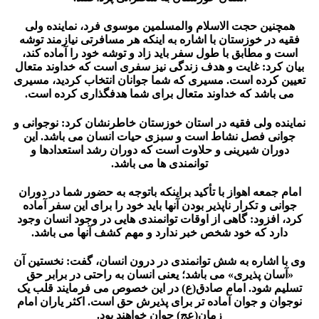
همچنین حجت الاسلام والمسلمین موسوی فرد، نماینده ولی
فقیه در خوزستان با اشاره به اینکه هر مسافرتی نیازمند توشه
است و مطابق با طول سفر باید زاد و توشه خود را آماده کند،
بیان کرد: غایت و هدف زندگی نیز سفری است که خداوند متعال
تعیین کرده است. مسیری که شما جوانان انتخاب کردید، مسیری
می باشد که خداوند متعال برای شما هدفگذاری کرده است.
نماینده ولی فقیه در استان خوزستان خاطرنشان کرد: نوجوانی و
جوانی فصل نشاط است و سبزی حیات انسان می باشد. این
دوران شیرینی و حلاوت است که دوران رشد استعدادها و
توانمندی ها می باشد.
امام جمعه اهواز با تأکید براینکه باتوجه به حضور شما در دوران
جوانی و تکرار ناپذیر بودن آنها باید خود را برای این سفر آماده
کرد، افزود: گاهی از اوقات توانمندی هایی در وجود انسان وجود
دارد که خود شخص خبر ندارد و مهم کشف آنها می باشد.
وی با اشاره به شش توانمندی در درون انسان، گفت: نخستین آن
«آسان پذیری» می باشد؛ یعنی انسان به راحتی در برابر حق
تسلیم شود. امام صادق(ع) در این خصوص می فرمایند قلب یک
نوجوان و جوان آماده تر برای پذیرش حق است. اکثر یاران امام
زمان(عج) جوان خواهند بود.