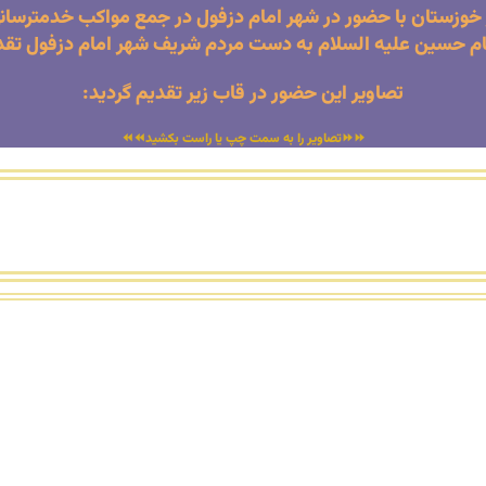
خوزستان با حضور در شهر امام دزفول در جمع مواکب خدمترسانی
مام حسین علیه السلام به دست مردم شریف شهر امام دزفول تقدی
تصاویر این حضور در قاب زیر تقدیم گردید:
⏩⏩تصاویر را به سمت چپ یا راست بکشید⏪⏪