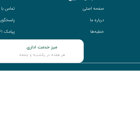
صفحه اصلی
تماس با ما 2233121
درباره ما
پاسخگویی 
خطبه‌ها
پیامک 10006161
میز خدمت اداری
هر هفته در یکشنبه و جمعه