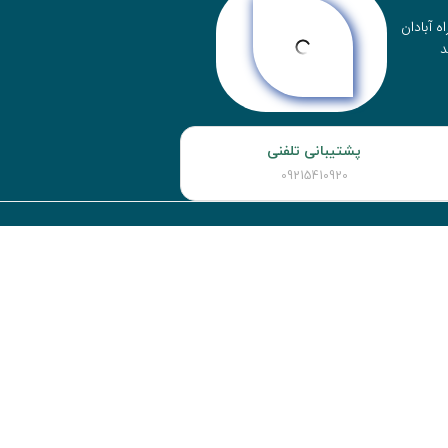
ه آبادان
د
پشتیبانی تلفنی
09215410920