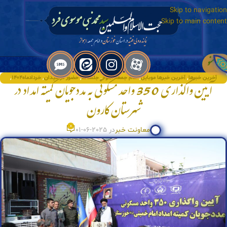
Skip to navigation
Skip to main content
منو
آخرین خبرها
,
آخرین خبرها موبایل
,
امام جمعه اهواز
,
جلسات
,
حضور در میدان
,
خردادماه۱۴۰۴
,
آیین واگذاری 350 واحد مسکونی به مددجویان کمیته امداد در
سال۱۴۰۴
,
عکس
,
ویژه
شهرستان کارون
0
معاونت خبر
در 2025-06-01