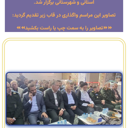
استانی و شهرستانی برگزار شد.
تصاویر این مراسم واگذاری در قاب زیر تقدیم گردید:
⏩⏩تصاویر را به سمت چپ یا راست بکشید⏪⏪