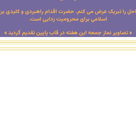
 اهواز بیان کرد: دهه افتتاح حساب 100 امام راحل را تبریک عرض می کنم. حضرت اقدام
اسلامی برای محرومیت زدایی است.
« تصاویر نماز جمعه این هفته در قاب پایین تقدیم گردید »