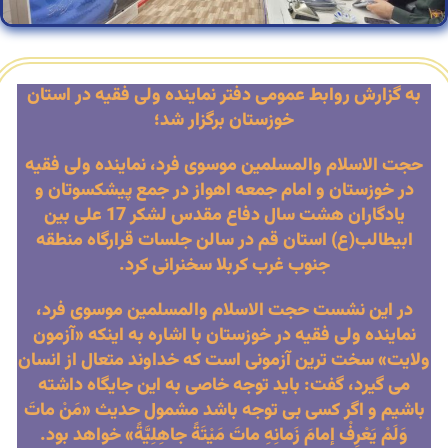
به گزارش روابط عمومی دفتر نماینده ولی فقیه در استان
خوزستان برگزار شد؛
حجت الاسلام والمسلمین موسوی فرد، نماینده ولی فقیه
در خوزستان و امام جمعه اهواز در جمع پیشکسوتان و
یادگاران هشت سال دفاع مقدس لشکر 17 علی بین
ابیطالب(ع) استان قم در سالن جلسات قرارگاه منطقه
جنوب غرب کربلا سخنرانی کرد.
در این نشست حجت الاسلام والمسلمین موسوی فرد،
نماینده ولی فقیه در خوزستان با اشاره به اینکه «آزمون
ولایت» سخت ترین آزمونی است که خداوند متعال از انسان
می گیرد، گفت: باید توجه خاصی به این جایگاه داشته
باشیم و اگر کسی بی توجه باشد مشمول حدیث «مَنْ ماتَ
وَلَمْ يَعْرِفْ إمامَ زَمانِهِ ماتَ مَيْتَةً جاهِلِيَّةً» خواهد بود.