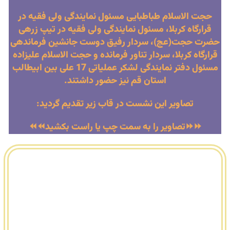
حجت الاسلام طباطبایی مسئول نمایندگی ولی فقیه در
قرارگاه کربلا، مسئول نمایندگی ولی فقیه در تیپ زرهی
حضرت حجت(عج)، سردار رفیق دوست جانشین فرماندهی
قرارگاه کربلا، سردار تناور فرمانده و حجت الاسلام علیزاده
مسئول دفتر نمایندگی لشکر عملیاتی 17 علی بین ابیطالب
استان قم نیز حضور داشتند.
تصاویر این نشست در قاب زیر تقدیم گردید:
⏩⏩تصاویر را به سمت چپ یا راست بکشید⏪⏪