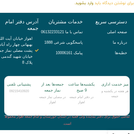
برای نوشتن دیدگاه باید
وارد بشوید
.
دسترسی سریع
خدمات مشتریان
آدرس دفتر امام
جمعه
صفحه اصلی
تماس با ما 06132233121
اهواز خیابان آیت الله
درباره ما
پاسخگویی شرعی 1888
بهبهانی چهار راه آباد
پشت مصلی نماز جم
خطبه‌ها
پیامک 10006161
خیابان شهید گندمی
پلاک 8
میز خدمت اداری
یکشنبه‌ها ساعت
جمعه‌ها بعد از
پشتیبانی تلفنی
9 صبح
نماز جمعه
هر هفته در یکشنبه و
09215410920
جمعه
در دفتر امام جمعه
در مصلی نماز جمعه
اهواز
اهواز
تمامی حقوق برای دفتر نماینده ولی فقیه در استان خوزستان و امام جمعه اهواز محفوظ
است.