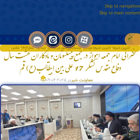
Skip to navigation
Skip to main content
منو
آخرین خبرها
,
آخرین خبرها موبایل
,
جلسات
,
حضور در میدان
,
دیدارها
,
سال۱۴۰۴
,
عکس
,
سخنرانی امام جمعه اهواز در جمع پیشکسوتان و یادگاران هشت سال
فروردین‌ماه۱۴۰۴
,
ویژه
دفاع مقدس لشکر 17 علی بین ابیطالب(ع) قم
0
معاونت خبر
در 2025-04-09