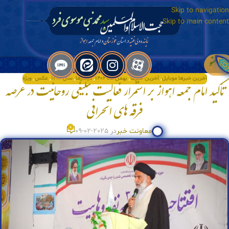
Skip to navigation
Skip to main content
منو
آخرین خبرها موبایل
,
آخرین خبرها
,
بهمن ماه۱۴۰۳
,
دیدارها
,
سال۱۴۰۳
,
عکس
,
ویژه
تأکید امام جمعه اهواز بر استمرار فعالیت تبلیغی روحانیت در عرصه
فرقه های انحرافی
0
معاونت خبر
در 2025-02-09