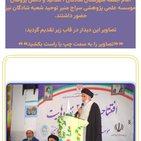
امام جمعه شهرستان شادگان ، اساتید و دانش پژوهان
موسسه علمی پژوهشی سراج منیر توحید شعبه شادگان نیز
حضور داشتند.
تصاویر این دیدار در قاب زیر تقدیم گردید:
⏩⏩تصاویر را به سمت چپ یا راست بکشید⏪⏪