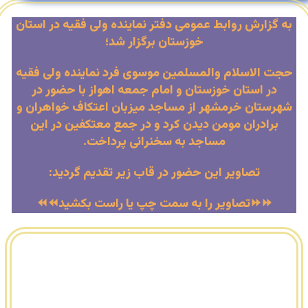
به گزارش روابط عمومی دفتر نماینده ولی فقیه در استان
خوزستان برگزار شد؛
حجت الاسلام والمسلمین موسوی فرد نماینده ولی فقیه
در استان خوزستان و امام جمعه اهواز با حضور در
شهرستان خرمشهر از مساجد میزبان اعتکاف خواهران و
برادران مومن دیدن کرد و در جمع معتکفین در این
مساجد به سخنرانی پرداخت.
تصاویر این حضور در قاب زیر تقدیم گردید:
⏩⏩تصاویر را به سمت چپ یا راست بکشید⏪⏪