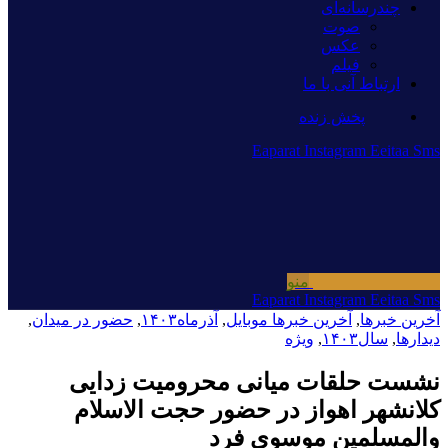
چندرسانه‌ای
صوت
عکس
فیلم
ارتباط آنی با ما
پخش زنده
Eaparat
Instagram
Eeitaa
Sms
منو
Eaparat
Instagram
Eeitaa
Sms
آخرین خبرها
,
آخرین خبرها موبایل
,
آذرماه۱۴۰۳
,
حضور در میدان
,
دیدارها
,
سال۱۴۰۳
,
ویژه
نشست حلقات میانی محرومیت زدایی
کلانشهر اهواز در حضور حجت الاسلام
والمسلمین موسوی فرد