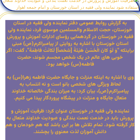
به گزارش روابط عمومی دفتر نماینده ولی فقیه در استان
خوزستان، حجت الاسلام والمسلمین موسوی فرد، نماینده ولی
فقیه در خوزستان در گردهمایی رؤسای ادارات آموزش و پرورش
استان خوزستان با اشاره به روایتی از پیامبراکرم(ص) مبنی
براینکه "وَ لَوْ كانَ الْحُسْنُ هَيْئَةً [شخصاً] لَكانَتْ فاطِمَةَ"، گفت: اگر
خوبی های عالم در یک شخص مجسم شوند، حضرت
فاطمه(س) خواهد بود.
وی با اشاره به اینکه منزلت و جایگاه حضرت فاطمه زهرا(س) به
لحاظ ویژگی های شخصی بانو است و نه انتساب به
پیامبراکرم(ص)، بیان کرد: به میزان بندگی خالصانه خداوند
متعال جایگاه و منزلت در پیشگاه پروردگار پیدا می کنیم.
نماینده ولی فقیه در خوزستان عنوان کرد: ظرفیت آموزش و
پرورش باید در خدمت نعمت بندگی و عبودیت خداوند متعال به
کار گرفته شود. تمام تلاش ها بر این باشد که هم خودمان و هم
دانش آموزان لذت معنوی را بچشند.