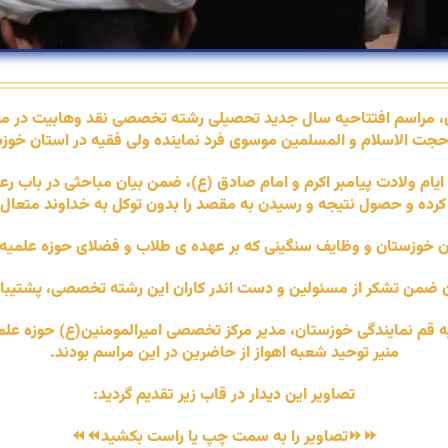
تان، مراسم افتتاحیه سال جدید تحصیلی رشته تخصصی نقد وهابیت در 
ت الاسلام و المسلمین موسوی فرد نماینده ولی فقیه در استان خوزست
 ولادت پیامبر اکرم و امام صادق (ع)، ضمن بیان مباحثی در باب رعایت 
 کرده و حصول نتیجه و رسیدن به مقصد را بدون توکل به خداوند متعال
 خوزستان و وظایف سنگینی که بر عهده ی طلاب و فضلای حوزه علمیه می
ان ضمن تشکر از مسئولین و دست اندر کاران این رشته تخصصی، پشتیبانی
یه قم نمایندگی خوزستان، مدیر مرکز تخصصی امیرالمومنین(ع) حوزه 
منیر توحید شعبه اهواز از حاضرین در این مراسم بودند.
تصاویر این دیدار در قاب زیر تقدیم گردید:
⏩⏩تصاویر را به سمت چپ یا راست بکشید⏪⏪