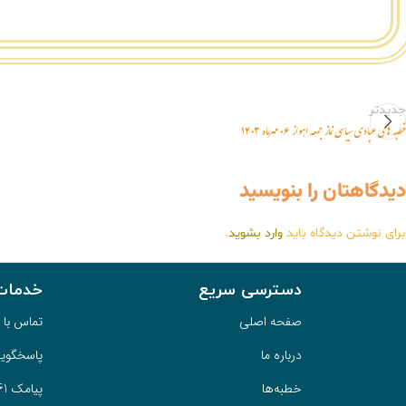
خطبه های عبادی سیاسی نماز جمعه اهواز ۰۶ مهرماه ۱۴۰۳
دیدگاهتان را بنویسید
برای نوشتن دیدگاه باید
وارد بشوید
.
دسترسی سریع
خدمات
صفحه اصلی
تماس با ما 2233121
درباره ما
پاسخگویی 
خطبه‌ها
پیامک 10006161
میز خدمت اداری
هر هفته در یکشنبه و جمعه