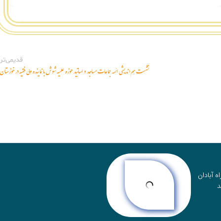
نشست هم‌اندیشی ائمه جماعات مساجد و اساتید حوزه‌ علمیه شوش با نماینده ولی فقیه در خوزستان
ه آبادان
د
پشتیبانی تلفنی
09215410920