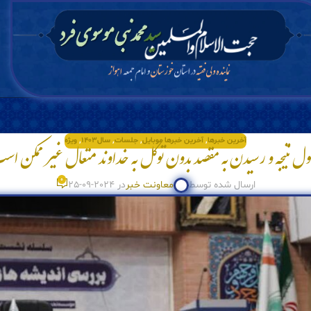
آخرین خبرها
,
آخرین خبرها موبایل
,
جلسات
,
سال۱۴۰۳
,
ویژه
ل نتیجه و رسیدن به مقصد بدون توکل به خداوند متعال غیر ممکن ا
0
ارسال شده توسط
معاونت خبر
در 2024-09-25