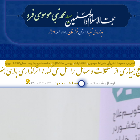
آخرین خبرها
,
آخرین خبرها موبایل
,
انتخابات
,
بهمن ماه1402
,
جلسات
,
دیدارها
,
سال1402
,
ویژه
یح بسیاری از مشکلات و مسائل را حل می کند/ اثرگذاری بالای هنر 
0
ارسال شده توسط
معاونت خبر
در 2024-02-26