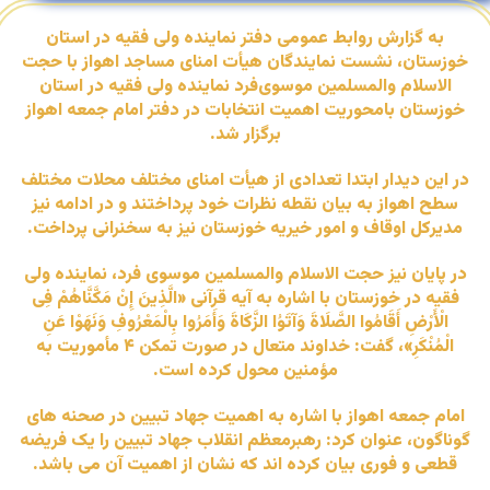
به گزارش روابط عمومی دفتر نماینده ولی فقیه در استان
خوزستان، نشست نمایندگان هیأت امنای مساجد اهواز با حجت
الاسلام والمسلمین موسوی‌فرد نماینده ولی فقیه در استان
خوزستان بامحوریت اهمیت انتخابات در دفتر امام جمعه اهواز
برگزار شد.
در این دیدار ابتدا تعدادی از هیأت امنای مختلف محلات مختلف
سطح اهواز به بیان نقطه نظرات خود پرداختند و در ادامه نیز
مدیرکل اوقاف و امور خیریه خوزستان نیز به سخنرانی پرداخت.
در پایان نیز حجت الاسلام والمسلمین موسوی فرد، نماینده ولی
فقیه در خوزستان با اشاره به آیه قرآنی «الَّذِینَ إِنْ مَکَّنَّاهُمْ فِی
الْأَرْضِ أَقَامُوا الصَّلَاةَ وَآتَوُا الزَّکَاةَ وَأَمَرُوا بِالْمَعْرُوفِ وَنَهَوْا عَنِ
الْمُنْکَرِ»، گفت: خداوند متعال در صورت تمکن ۴ مأموریت به
مؤمنین محول کرده است.
امام جمعه اهواز با اشاره به اهمیت جهاد تبیین در صحنه های
گوناگون، عنوان کرد: رهبرمعظم انقلاب جهاد تبیین را یک فریضه
قطعی و فوری بیان کرده اند که نشان از اهمیت آن می باشد.