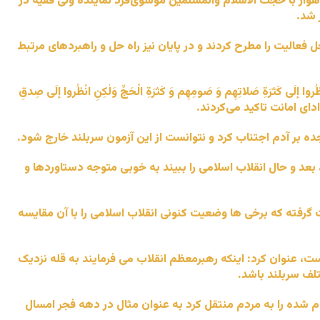
از با حجت الاسلام والمسلمین موسوی‌فرد نماینده ولی فقیه در
 شد.
الیت را مطرح کردند و در پایان نیز راه حل و راهبردهای مرتبط
َلاتِهِم وَ صَومِهِم وَ کَثرَةِ الْحَجِّ وَلٰکِنِ انْظُروا إلَی صِدقِ
 ادای امانت تاکید می‌کردند.
 بر آدم اجتناب کرد و نتوانست از این آزمون سربلند خارج شود.
، بعد و حال انقلاب اسلامی را ببیند به خوبی متوجه دستاوردها و
گرفته که برخی ها وضعیت کنونی انقلاب اسلامی را با آن مقایسه
‌که دشمن به دنبال هیچ جلوه دادن تمامی موفقیت های ۴۵ ساله انقلاب اسلامی است، عنوان‌ کرد: اینکه رهبرمعظم انقلاب می فرمایند به قله نزدیک
لف سربلند باشد.
نجام شده را به مردم منتقل کرد به عنوان مثال در دهه فجر امسال