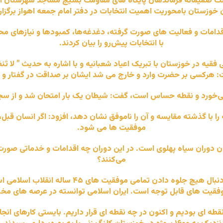
ت صمیمانه فرماندهان پایگاه های مقاومت بسیج مساجد شهرستان اهو
 خوزستان بامحوریت اهمیت انتخابات در دفتر امام جمعه اهواز برگزار
مات و فعالیت های صورت گرفته، دغدغه‌ها، کمبودها و نیازهای محل فع
با انتخابات پیش‌رو را بیان کردند.
تان با تبریک اعیاد شعبانیه و با اشاره به حدیث " لا تَنظُروا إلَی کَثرَةِ ص
َةِ"، گفت: هرکسی بر حضرت وارد و خارج می شد ایشان بر صداقت در‌ گفتار و
می‌خورد و نقطه حساس است، گفت: شیطان یک بار امتحان شد و از سجده
را با گذشته مقایسه و آن را ناموفق نشان دهد، افزود: اگر انسان قبل
موفقیت ها می شود.
دن دوران سیاه پهلوی است. در این دوران چه اقدامات و خدماتی صورت 
می‌کنند؟
حجت الاسلام والمسلمین موسوی‌فرد با اشاره به‌این
فقیت های قابل توجه است. ایران اسلامی توانسته در عرصه های مخت
‌ نقطه ای بودیم و اکنون در چه نقطه ای قرار داریم. بایستی کارهای ا