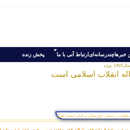
 خبرها
چندرسانه‌ای
ارتباط آنی با ما
پخش زنده
ال1402
,
ویژه