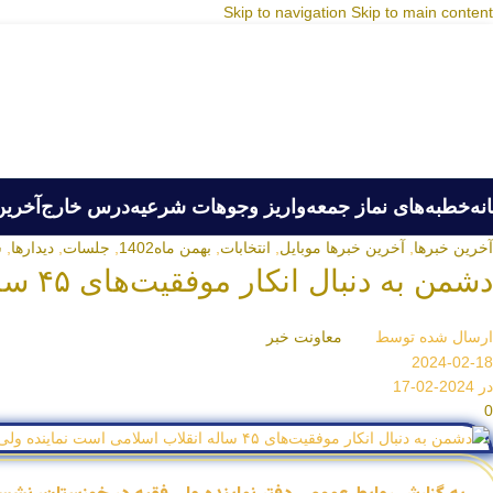
Skip to navigation
Skip to main content
نه
خطبه‌های نماز جمعه
واریز وجوهات شرعیه
درس خارج
آخرین
آخرین خبرها
,
آخرین خبرها موبایل
,
انتخابات
,
بهمن ماه1402
,
جلسات
,
دیدارها
,
س
دشمن به دنبال انکار موفقیت‌های ۴۵ ساله انقلاب اسلامی است
ارسال شده توسط
معاونت خبر
2024-02-18
در 2024-02-17
0