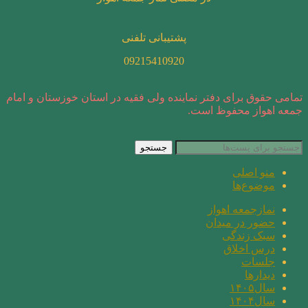
پشتیبانی تلفنی
09215410920
تمامی حقوق برای دفتر نماینده ولی فقیه در استان خوزستان و امام
جمعه اهواز محفوظ است.
جستجو
منو اصلی
موضوع‌ها
نمازجمعه اهواز
حضور در میدان
سبک زندگی
درس اخلاق
جلسات
دیدارها
سال۱۴۰۵
سال۱۴۰۴