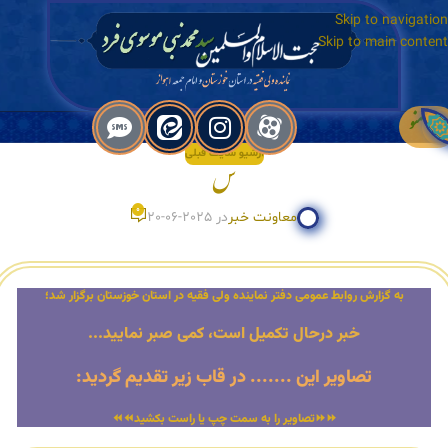
Skip to navigation
Skip to main content
منو
آرشیو سایت قبلی
س
0
معاونت خبر
در 2025-06-20
به گزارش روابط عمومی دفتر نماینده ولی فقیه در استان خوزستان برگزار شد؛
خبر درحال تکمیل است، کمی صبر نمایید...
تصاویر این ....... در قاب زیر تقدیم گردید:
⏩⏩تصاویر را به سمت چپ یا راست بکشید⏪⏪