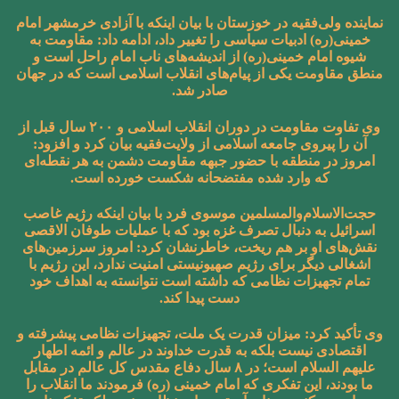
نماینده ولی‌فقیه در خوزستان با بیان اینکه با آزادی خرمشهر امام
خمینی(ره) ادبیات سیاسی را تغییر داد، ادامه داد: مقاومت به
شیوه امام خمینی(ره) از اندیشه‌های ناب امام راحل است و
منطق مقاومت یکی از پیام‌های انقلاب اسلامی است که در جهان
صادر شد.
وی تفاوت مقاومت در دوران انقلاب اسلامی و ۲۰۰ سال قبل از
آن را پیروی جامعه اسلامی از ولایت‌فقیه بیان کرد و افزود:
امروز در منطقه با حضور جبهه مقاومت دشمن به هر نقطه‌ای
که وارد شده مفتضحانه شکست خورده است.
حجت‌الاسلام‌والمسلمین موسوی فرد با بیان اینکه رژیم غاصب
اسرائیل به دنبال تصرف غزه بود که با عملیات طوفان الاقصی
نقش‌های او بر هم‌ ریخت، خاطرنشان کرد: امروز سرزمین‌های
اشغالی دیگر برای رژیم صهیونیستی امنیت ندارد، این رژیم با
تمام تجهیزات نظامی که داشته است نتوانسته به اهداف خود
دست پیدا کند.
وی تأکید کرد: میزان قدرت یک ملت، تجهیزات نظامی پیشرفته و
اقتصادی نیست بلکه به قدرت خداوند در عالم و ائمه اطهار
علیهم السلام است؛ در ۸ سال دفاع مقدس کل عالم در مقابل
ما بودند، این تفکری که امام خمینی (ره) فرمودند ما انقلاب را