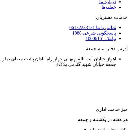
درباره ما
خطبه‌ها
خدمات مشتریان
تماس با ما 06132233121
پاسخگویی شرعی 1888
پیامک 10006161
آدرس دفتر امام جمعه
اهواز خیابان آیت الله بهبهانی چهار راه آبادان پشت مصلی نماز
جمعه خیابان شهید گندمی پلاک 8
میز خدمت اداری
هر هفته در یکشنبه و جمعه
یکشنبه‌ها ساعت 9 صبح