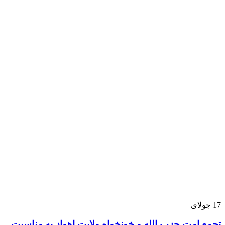
17
جولای
تجمع امت حزب الله و خونخواه ولایت اهواز به مناسبت